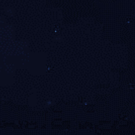
4
图多尔确认金斯本赛季仍将出
战罗梅
2026-06-01
推荐