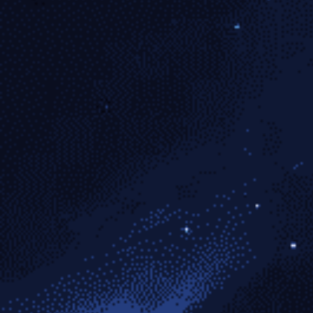
及改善训练设施等。
此外，通过加强与球
过程当中，为共同目
4、未来展
展望未来，芬威集团
心原则，不急于求成
说，他需要不断调整
为了实现这一目标，
据分析技术优化战术
为主力提供更好的替
总而言之，通过以上
期可持续目标。