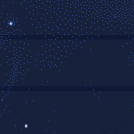
支持斯洛特认为他本赛季遭遇困难不
2026-06-02 09:35
59 次阅读
首页
/
体育快讯
特的坚定支持引起了广泛关注，尤其是在斯洛特本赛季面临多重
的主教练，不应独自承担所有责任，球队整体的表现与团队协作
这一立场：首先是斯洛特面临的外部压力，其次是球队内部的问