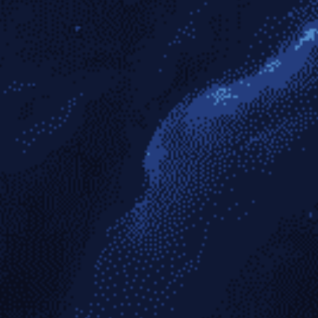
这种积极态度无疑为斯洛特减轻了不少压力，让他可以更专注于
迷之间的互动，管理层还希望能够提升整个俱乐部的凝聚力，让
标而努力。这样的支持，有助于打造更加稳定的发展环境，让教
望与解决方案
提出了一系列长远规划，希望能为俱乐部带来积极变化。他们明
，而是从基础做起，通过科学合理的方法改善整体运营。在此过
自己的思路，以适应日益变化的比赛节奏和形势。
可以采取一些具体措施，比如强化青训体系，以培养更多优秀年
布局，有助于提高比赛中的灵活性。同时，引进经验丰富的新援
补选择，从而减轻他们在高强度比赛中的负担。
战略规划，相信不仅能让斯洛特重新焕发斗志，更能推动整个俱